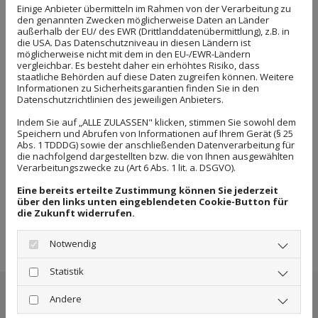
Einige Anbieter übermitteln im Rahmen von der Verarbeitung zu
Neben verschiedenen
Gartenarbeiten
und der
den genannten Zwecken möglicherweise Daten an Länder
Grünflächenpflege
kümmern wir uns beispielsweise
außerhalb der EU/ des EWR (Drittlanddatenübermittlung), z.B. in
die USA. Das Datenschutzniveau in diesen Ländern ist
um die Pflege Ihrer Grauflächen wie Fußwege,
möglicherweise nicht mit dem in den EU-/EWR-Ländern
vergleichbar. Es besteht daher ein erhöhtes Risiko, dass
Parkhäuser und viele mehr. Doch auch Arbeiten
staatliche Behörden auf diese Daten zugreifen können. Weitere
innerhalb der Gebäude zählen zu unseren
Informationen zu Sicherheitsgarantien finden Sie in den
Datenschutzrichtlinien des jeweiligen Anbieters.
Dienstleistungen. Hierbei können wir Ihnen mit
unseren Kompetenzen beispielsweise bei
Indem Sie auf „ALLE ZULASSEN" klicken, stimmen Sie sowohl dem
Speichern und Abrufen von Informationen auf Ihrem Gerät (§ 25
Entrümpelungen
unter die Arme greifen. Doch auch
Abs. 1 TDDDG) sowie der anschließenden Datenverarbeitung für
Malerarbeiten
gehören zu unseren Spezialitäten. Ob
die nachfolgend dargestellten bzw. die von Ihnen ausgewählten
Verarbeitungszwecke zu (Art 6 Abs. 1 lit. a. DSGVO).
die Überarbeitung Ihrer Außenwand oder
Ausbesserungen eines Treppenhauses auf dem
Eine bereits erteilte Zustimmung können Sie jederzeit
über den links unten eingeblendeten Cookie-Button für
Programm stehen, spielt hierbei keine Rolle – Wir
die Zukunft widerrufen.
stehen für Ihr Anliegen zur Verfügung.
Notwendig
Statistik
UNSERE HAUSMEISTERDIENSTE IN
Andere